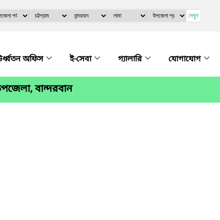
দেখুন
র্ধ্বতন অফিস
ই-সেবা
গ্যালারি
যোগাযোগ
পজেলা, বান্দরবান