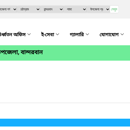
দেখুন
র্ধ্বতন অফিস
ই-সেবা
গ্যালারি
যোগাযোগ
পজেলা, বান্দরবান