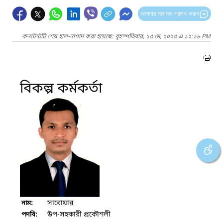
আপনার মতামত প্রদান করুন
কনটেন্টটি শেষ হাল-নাগাদ করা হয়েছে: বৃহস্পতিবার, ১৫ মে, ২০২৫ এ ১২:১৮ PM
বিকল্প কর্মকর্তা
সারোয়ার
নাম:
উপ-সহকারী প্রকৌশলী
পদবি: