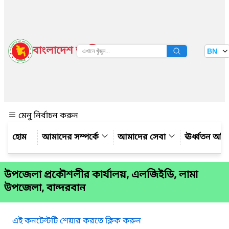
বাংলাদেশ জাতীয় তথ্য বাতায়ন
BN
দেখুন
মেনু নির্বাচন করুন
আমাদের সম্পর্কে
আমাদের সেবা
ঊর্ধ্বতন অফ
উপজেলা প্রকৌশলীর কার্যালয়, এলজিইডি, লামা
উপজেলা, বান্দরবান
এই কনটেন্টটি শেয়ার করতে ক্লিক করুন