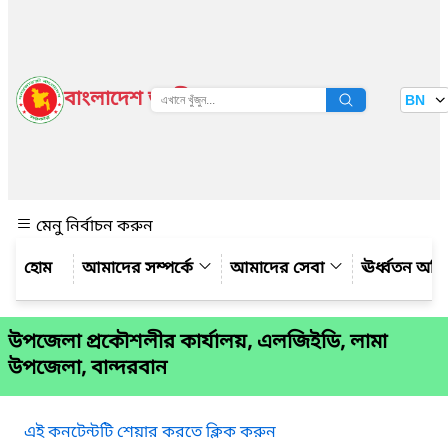
বাংলাদেশ জাতীয় তথ্য বাতায়ন
BN
দেখুন
মেনু নির্বাচন করুন
আমাদের সম্পর্কে
আমাদের সেবা
ঊর্ধ্বতন অফ
উপজেলা প্রকৌশলীর কার্যালয়, এলজিইডি, লামা
উপজেলা, বান্দরবান
এই কনটেন্টটি শেয়ার করতে ক্লিক করুন