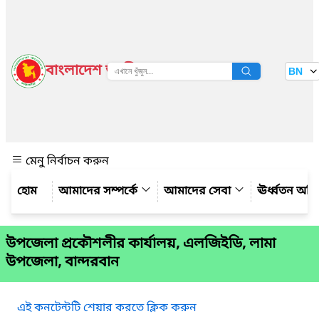
বাংলাদেশ জাতীয় তথ্য বাতায়ন
BN
দেখুন
মেনু নির্বাচন করুন
আমাদের সম্পর্কে
আমাদের সেবা
ঊর্ধ্বতন অফ
উপজেলা প্রকৌশলীর কার্যালয়, এলজিইডি, লামা
উপজেলা, বান্দরবান
এই কনটেন্টটি শেয়ার করতে ক্লিক করুন