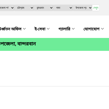
দেখুন
র্ধ্বতন অফিস
ই-সেবা
গ্যালারি
যোগাযোগ
পজেলা, বান্দরবান