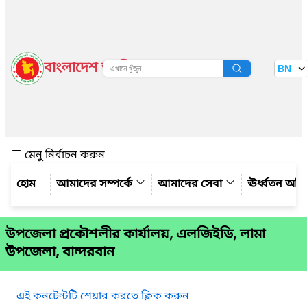
বাংলাদেশ জাতীয় তথ্য বাতায়ন
BN
দেখুন
মেনু নির্বাচন করুন
আমাদের সম্পর্কে
আমাদের সেবা
ঊর্ধ্বতন অফ
উপজেলা প্রকৌশলীর কার্যালয়, এলজিইডি, লামা
উপজেলা, বান্দরবান
এই কনটেন্টটি শেয়ার করতে ক্লিক করুন