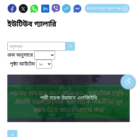
আপনার মতামত প্রদান করুন
ইউটিউব গ্যালারি
ক্রম অনুসারে
পৃষ্ঠা আইটেম
পল্লী সড়ক উন্নয়নে এলজিইডি
১