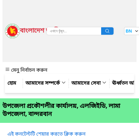
বাংলাদেশ জাতীয় তথ্য বাতায়ন
BN
দেখুন
মেনু নির্বাচন করুন
আমাদের সম্পর্কে
আমাদের সেবা
ঊর্ধ্বতন অফ
উপজেলা প্রকৌশলীর কার্যালয়, এলজিইডি, লামা
উপজেলা, বান্দরবান
এই কনটেন্টটি শেয়ার করতে ক্লিক করুন