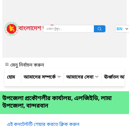
বাংলাদেশ জাতীয় তথ্য বাতায়ন
BN
দেখুন
মেনু নির্বাচন করুন
আমাদের সম্পর্কে
আমাদের সেবা
ঊর্ধ্বতন অফ
উপজেলা প্রকৌশলীর কার্যালয়, এলজিইডি, লামা
উপজেলা, বান্দরবান
এই কনটেন্টটি শেয়ার করতে ক্লিক করুন