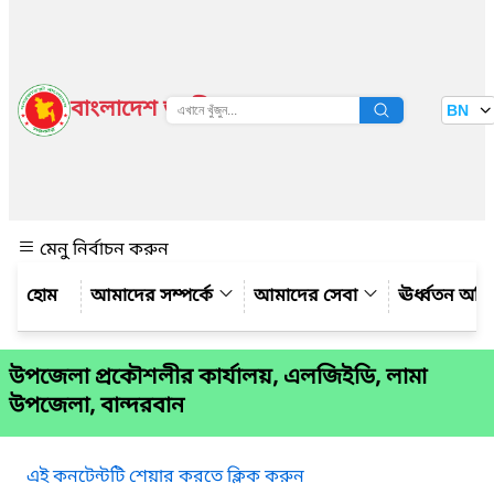
বাংলাদেশ জাতীয় তথ্য বাতায়ন
BN
দেখুন
মেনু নির্বাচন করুন
আমাদের সম্পর্কে
আমাদের সেবা
ঊর্ধ্বতন অফ
উপজেলা প্রকৌশলীর কার্যালয়, এলজিইডি, লামা
উপজেলা, বান্দরবান
এই কনটেন্টটি শেয়ার করতে ক্লিক করুন