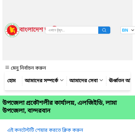
বাংলাদেশ জাতীয় তথ্য বাতায়ন
BN
দেখুন
মেনু নির্বাচন করুন
আমাদের সম্পর্কে
আমাদের সেবা
ঊর্ধ্বতন অফ
উপজেলা প্রকৌশলীর কার্যালয়, এলজিইডি, লামা
উপজেলা, বান্দরবান
এই কনটেন্টটি শেয়ার করতে ক্লিক করুন