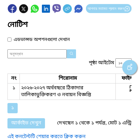
আপনার মতামত প্রদান করুন
নোটিশ
এডভান্সড অপশনগুলো দেখান
পৃষ্ঠা আইটেম
নং
শিরোনাম
ফাইল সম
১
২০২৬-২০২৭ অর্থবছরে ঠিকাদার
তালিকাভুক্তিকরণ ও নবায়ন বিজ্ঞপ্তি
১
আর্কাইভ দেখুন
দেখছেন ১ থেকে ১ পর্যন্ত, মোট ১ এন্ট্রি
এই কনটেন্টটি শেয়ার করতে ক্লিক করুন