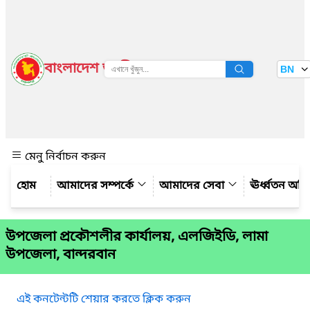
বাংলাদেশ জাতীয় তথ্য বাতায়ন
BN
দেখুন
মেনু নির্বাচন করুন
আমাদের সম্পর্কে
আমাদের সেবা
ঊর্ধ্বতন অফ
উপজেলা প্রকৌশলীর কার্যালয়, এলজিইডি, লামা
উপজেলা, বান্দরবান
এই কনটেন্টটি শেয়ার করতে ক্লিক করুন