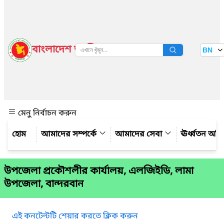
বাংলাদেশ জাতীয় তথ্য বাতায়ন
BN
দেখুন
মেনু নির্বাচন করুন
আমাদের সম্পর্কে
আমাদের সেবা
ঊর্ধ্বতন অফ
উপজেলা প্রকৌশলীর কার্যালয়, এলজিইডি, লামা
উপজেলা, বান্দরবান
এই কনটেন্টটি শেয়ার করতে ক্লিক করুন