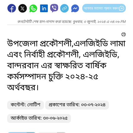
আপনার মতামত প্রদান করুন
কনটেন্টটি শেষ হাল-নাগাদ করা হয়েছে: বুধবার, ৩ জুলাই, ২০২৪ এ ০৪:০৬ PM
উপজেলা প্রকৌশলী,এলজিইডি লামা
এবং নির্বাহী প্রকৌশলী, এলজিইডি,
বান্দরবান এর স্বাক্ষরিত বার্ষিক
কর্মসম্পাদন চুক্তি ২০২৪-২৫
অর্থবছর।
কন্টেন্ট: নোটিশ
প্রকাশের তারিখ: ০৩-০৭-২০২৪
আর্কাইভ তারিখ: ৩০-০৬-২০২৫