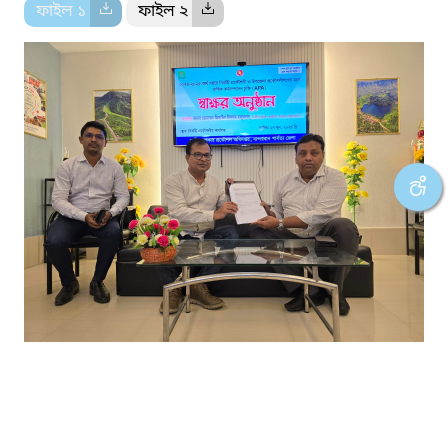
ফাইল ১
ফাইল ২