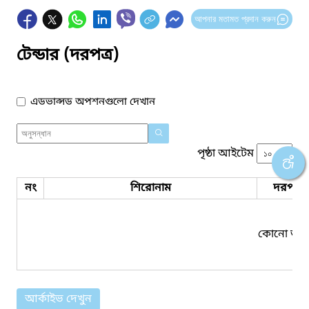
আপনার মতামত প্রদান করুন
টেন্ডার (দরপত্র)
এডভান্সড অপশনগুলো দেখান
পৃষ্ঠা আইটেম
নং
শিরোনাম
দরপত্র 
কোনো তথ্য
আর্কাইভ দেখুন