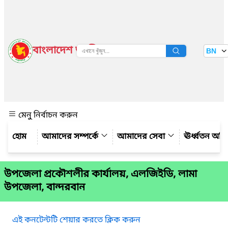
বাংলাদেশ জাতীয় তথ্য বাতায়ন
BN
দেখুন
মেনু নির্বাচন করুন
আমাদের সম্পর্কে
আমাদের সেবা
ঊর্ধ্বতন অফ
উপজেলা প্রকৌশলীর কার্যালয়, এলজিইডি, লামা
উপজেলা, বান্দরবান
এই কনটেন্টটি শেয়ার করতে ক্লিক করুন